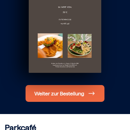
Hochzeit
Frohe Weihnachten
Regionale Gutscheine
Berlin
Hamburg
München
Frankfurt
Köln
Düsseldorf
Stuttgart
Essen
-------
Für alle Geschenk-Gutscheine gilt:
Geschmackvoll und maximal flexibel!
Einlösbar für alle 10.000 Partner und 3 Jahre gültig
Das ideale Geschenk für alle Anlässe
Weiter zur Bestellung
Parkcafé