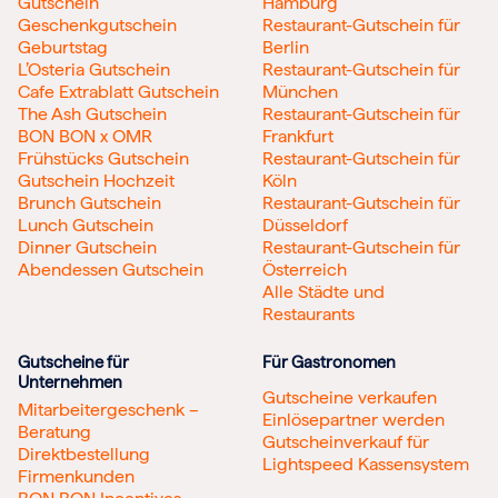
Gutschein
Hamburg
Geschenkgutschein
Restaurant-Gutschein für
Geburtstag
Berlin
L’Osteria Gutschein
Restaurant-Gutschein für
Cafe Extrablatt Gutschein
München
The Ash Gutschein
Restaurant-Gutschein für
BON BON x OMR
Frankfurt
Frühstücks Gutschein
Restaurant-Gutschein für
Gutschein Hochzeit
Köln
Brunch Gutschein
Restaurant-Gutschein für
Lunch Gutschein
Düsseldorf
Dinner Gutschein
Restaurant-Gutschein für
Abendessen Gutschein
Österreich
Alle Städte und
Restaurants
Gutscheine für
Für Gastronomen
Unternehmen
Gutscheine verkaufen
Mitarbeitergeschenk –
Einlösepartner werden
Beratung
Gutscheinverkauf für
Direktbestellung
Lightspeed Kassensystem
Firmenkunden