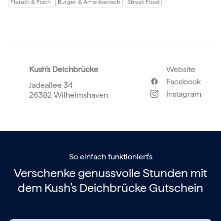
Fleisch & Fisch
Burger & Amerikanisch
Street Food
Kush’s Deichbrücke
Website
Facebook
Jadeallee 34
Instagram
26382 Wilhelmshaven
So einfach funktioniert's
Verschenke genussvolle Stunden mit
dem
Kush’s Deichbrücke Gutschein