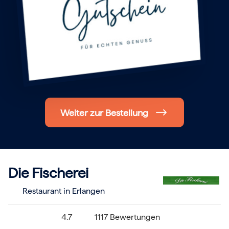
Hochzeit
Frohe Weihnachten
Regionale Gutscheine
Berlin
Hamburg
München
Frankfurt
Köln
Düsseldorf
Stuttgart
Essen
Weiter zur Bestellung
-------
Für alle Geschenk-Gutscheine gilt:
Geschmackvoll und maximal flexibel!
Einlösbar für alle 10.000 Partner und 3 Jahre gültig
Das ideale Geschenk für alle Anlässe
Die Fischerei
Restaurant in Erlangen
4.7
1117 Bewertungen