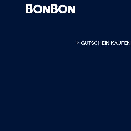
GUTSCHEIN KAUFEN
EINER FÜR ALLE
DER FLEXIBLE
-
GESCHENKGUTSCHEIN
EI
GUTSCHEIN - EINLÖSBAR
ALL UNSERE 10.000 PARTN
RESTAURANTS.
OB ZUM GEBURTSTAG, AL
DANKESCHÖN ODER EINE
EINLADUNG ZUM ESSEN: 
GUTSCHEIN IST DAS PER
GESCHENK FÜR JEGLICHE
ANLÄSSE UND TRIFFT
GARANTIERT JEDEN
GESCHMACK.