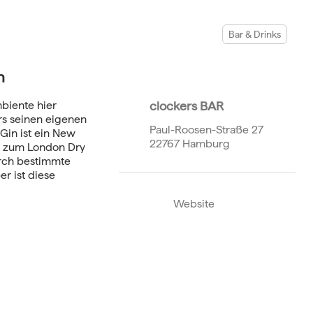
Bar & Drinks
n
mbiente hier
clockers BAR
ers seinen eigenen
Paul-Roosen-Straße 27
Gin ist ein New
22767 Hamburg
h zum London Dry
rch bestimmte
er ist diese
Website