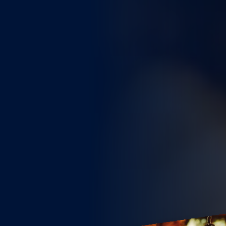
WEITERE STÄDTE
N