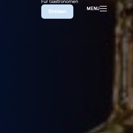
Für Gastronomen
MENU
Einlösen
ALEN
CHEINE
E BIETET
RISCHE
EILIGEN