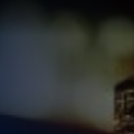
LÖSUNG
LUNG
RTE
R
UNGEN F
UF IHRE
ECHNUNG
LUNG:
R
LLUNG
EN