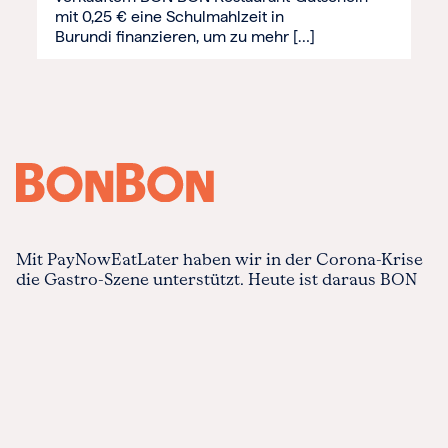
mit 0,25 € eine Schulmahlzeit in
Burundi finanzieren, um zu mehr […]
Mit PayNowEatLater haben wir in der Corona-Krise
die Gastro-Szene unterstützt. Heute ist daraus BON
BON geworden. Ein vielseitiger und
individualisierbarer Restaurant-Gutschein. Mit BON
BON kann man gutes Essen in über 10.000
Restaurants, Bars und Cafés verschenken. Von
Streetfood bis Sterneküche, von Kiel bis München.
Über uns