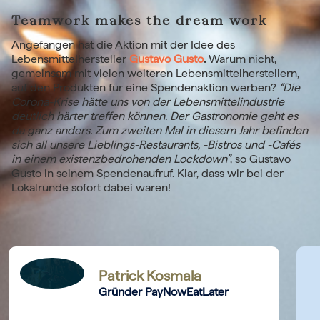
Teamwork makes the dream work
Angefangen hat die Aktion mit der Idee des
Lebensmittelhersteller
Gustavo Gusto
.
Warum nicht,
gemeinsam mit vielen weiteren Lebensmittelherstellern,
auf den Produkten für eine Spendenaktion werben?
“Die
Corona-Krise hätte uns von der Lebensmittelindustrie
deutlich härter treffen können. Der Gastronomie geht es
da ganz anders. Zum zweiten Mal in diesem Jahr befinden
sich all unsere Lieblings-Restaurants, -Bistros und -Cafés
in einem existenzbedrohenden Lockdown”
, so Gustavo
Gusto in seinem Spendenaufruf. Klar, dass wir bei der
Lokalrunde sofort dabei waren!
Patrick Kosmala
Gründer PayNowEatLater