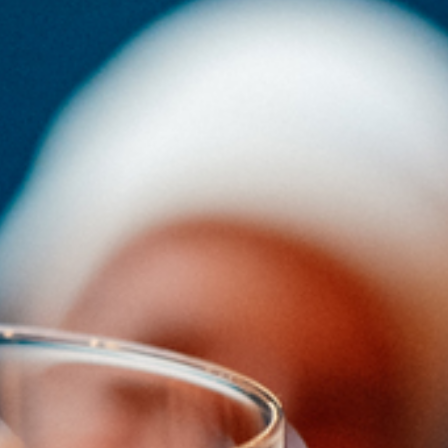
Berlin
Hamburg
München
Frankfurt
Köln
Düsseldorf
Stuttgart
Essen
-------
Für alle Geschenk-Gutscheine gilt:
Geschmackvoll und maximal flexibel!
Einlösbar für alle 10.000 Partner und 3 Jahre gültig
Das ideale Geschenk für alle Anlässe