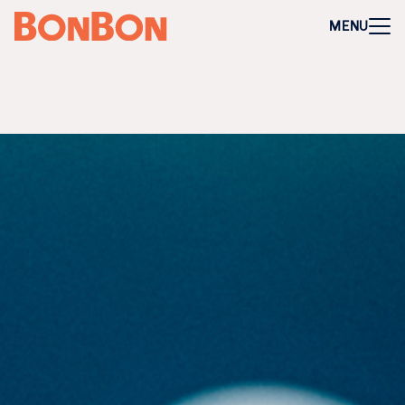
+
-
Für Firmen
MENU
Mitarbeitergeschenk allgemein
Geburtstage und Jubiläen
Steuerfreie Mitarbeiter-Benefits
Weihnachtsgeschenk Mitarbeiter
Perfekt als Mitarbeiter- oder Kundengeschenk
Bleibt garantiert lange in Erinnerung
Flexibel 3 Jahre deutschlandweit einlösbar
Perfekt für Incentives & Benefits
Auf Wunsch komplett individualisierbar
Anfrage/Beratung
Zur Direktbestellung für Firmen
+
-
Gutschein kaufen
Geschenkgutschein Allgemein
Happy Birthday
Von Herzen für dich
Tausend Dank
Herzlichen Glückwunsch
Hochzeit
Frohe Weihnachten
Regionale Gutscheine