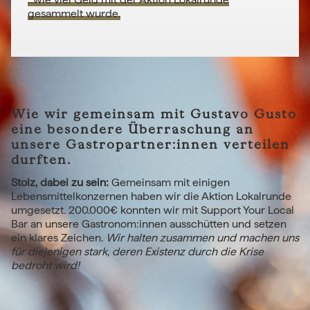
gesammelt wurde.
Wie wir gemeinsam mit Gustavo Gusto
eine besondere Überraschung an
unsere Gastropartner:innen verteilen
durften.
Stolz, dabei zu sein:
Gemeinsam mit einigen
Lebensmittelkonzernen haben wir die Aktion Lokalrunde
umgesetzt. 200.000€ konnten wir mit Support Your Local
Bar an unsere Gastronom:innen ausschütten und setzen
ein klares Zeichen.
Wir halten zusammen und machen uns
für diejenigen stark, deren Existenz durch die Krise
bedroht wird!