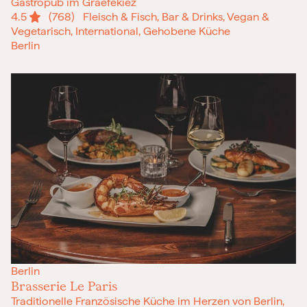
Gastropub im Graefekiez
4.5
(768)
Fleisch & Fisch, Bar & Drinks, Vegan &
Vegetarisch, International, Gehobene Küche
Berlin
Berlin
Brasserie Le Paris
Traditionelle Französische Küche im Herzen von Berlin,