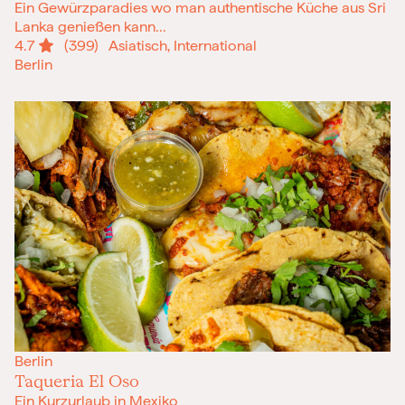
Ein Gewürzparadies wo man authentische Küche aus Sri
Lanka genießen kann...
4.7
(399)
Asiatisch, International
Berlin
Berlin
Taqueria El Oso
Ein Kurzurlaub in Mexiko