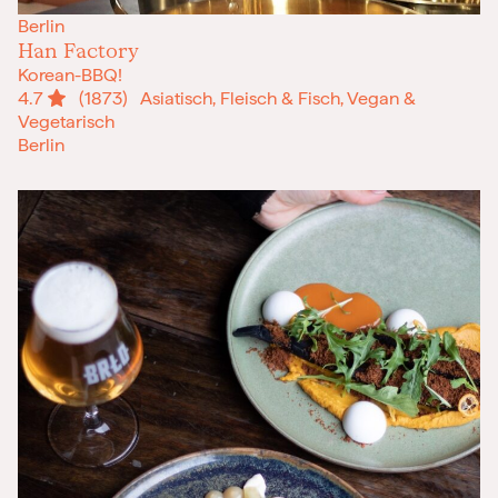
Berlin
Han Factory
Korean-BBQ!
4.7
(1873)
Asiatisch, Fleisch & Fisch, Vegan &
Vegetarisch
Berlin