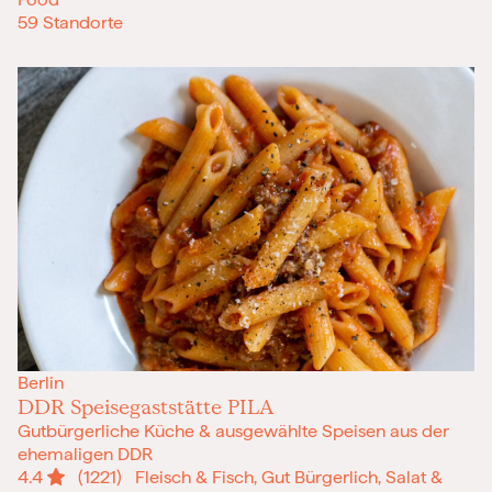
59 Standorte
Berlin
DDR Speisegaststätte PILA
Gutbürgerliche Küche & ausgewählte Speisen aus der
ehemaligen DDR
4.4
(1221)
Fleisch & Fisch, Gut Bürgerlich, Salat &