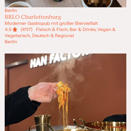
Frohe Weihnachten
Berlin
Regionale Gutscheine
BRLO Charlottenburg
Moderner Gastropub mit großer Biervielfalt
Berlin
4.5
(4117)
Fleisch & Fisch, Bar & Drinks, Vegan &
Hamburg
Vegetarisch, Deutsch & Regional
München
Berlin
Frankfurt
Köln
Düsseldorf
Stuttgart
Essen
-------
Für alle Geschenk-Gutscheine gilt:
Geschmackvoll und maximal flexibel!
Einlösbar für alle 10.000 Partner und 3 Jahre gültig
Das ideale Geschenk für alle Anlässe