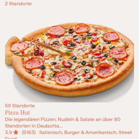
2 Standorte
59 Standorte
Pizza Hut
Die legendären Pizzen, Nudeln & Salate an über 80
Standorten in Deutschla...
3.9
(6163)
Italienisch, Burger & Amerikanisch, Street
Food