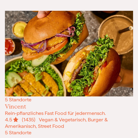
5 Standorte
Vincent
Rein-pflanzliches Fast Food für jedermensch.
4.5
(1435)
Vegan & Vegetarisch, Burger &
Amerikanisch, Street Food
5 Standorte