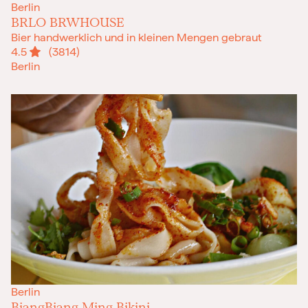
Berlin
BRLO BRWHOUSE
Bier handwerklich und in kleinen Mengen gebraut
4.5
(3814)
Berlin
Berlin
BiangBiang Ming Bikini