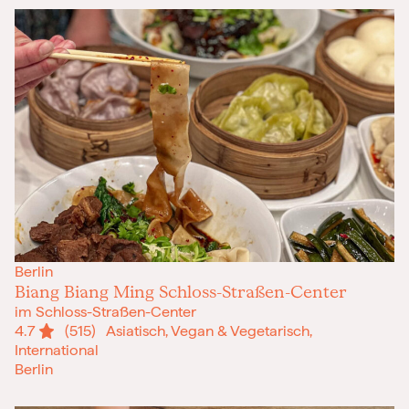
Berlin
Biang Biang Ming Schloss-Straßen-Center
im Schloss-Straßen-Center
4.7
(515)
Asiatisch, Vegan & Vegetarisch,
International
Berlin