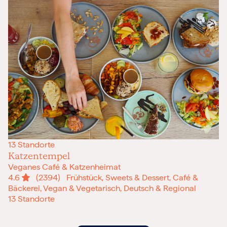
13 Standorte
Katzentempel
Veganes Café & Katzenheimat
4.6
(2394)
Frühstück, Sweets & Dessert, Café &
Bäckerei, Vegan & Vegetarisch, Deutsch & Regional
13 Standorte