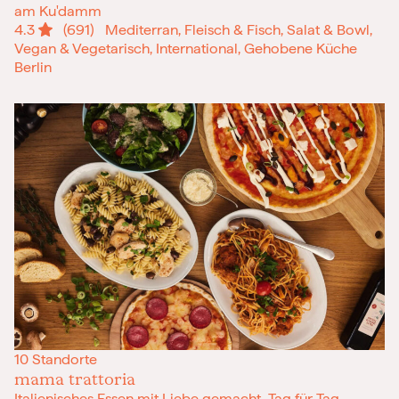
am Ku'damm
4.3
(691)
Mediterran, Fleisch & Fisch, Salat & Bowl,
Vegan & Vegetarisch, International, Gehobene Küche
Berlin
10 Standorte
mama trattoria
Italienisches Essen mit Liebe gemacht. Tag für Tag.