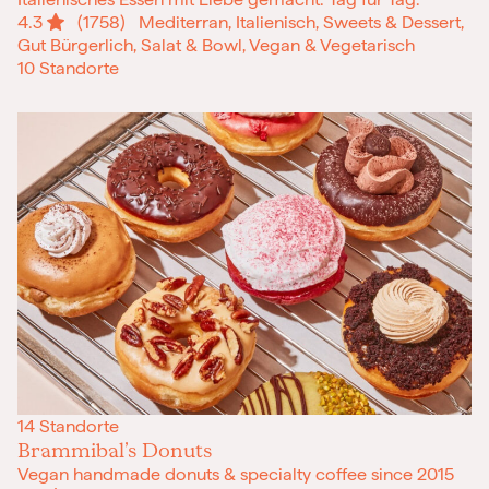
4.3
(1758)
Mediterran, Italienisch, Sweets & Dessert,
Gut Bürgerlich, Salat & Bowl, Vegan & Vegetarisch
10 Standorte
14 Standorte
Brammibal’s Donuts
Vegan handmade donuts & specialty coffee since 2015