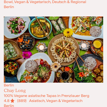
Bowl, Vegan & Vegetarisch, Deutsch & Regional
Berlin
Berlin
Chay Long
100% Vegane asiatische Tapas in Prenzlauer Berg
4.8
(889)
Asiatisch, Vegan & Vegetarisch
Berlin