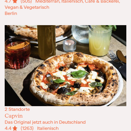
4.7
(505)
Mediterran, Italienisch, Café & Bäckerei,
Vegan & Vegetarisch
Berlin
2 Standorte
Capvin
Das Original jetzt auch in Deutschland
4.4
(1263)
Italienisch