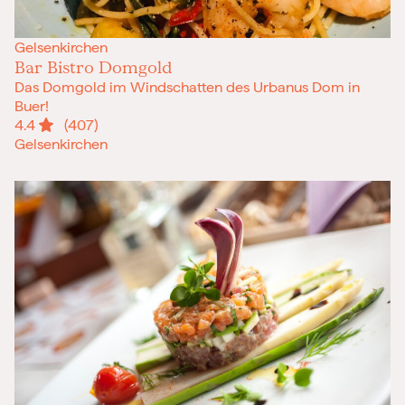
Gelsenkirchen
Bar Bistro Domgold
Das Domgold im Windschatten des Urbanus Dom in
Buer!
4.4
(407)
Gelsenkirchen