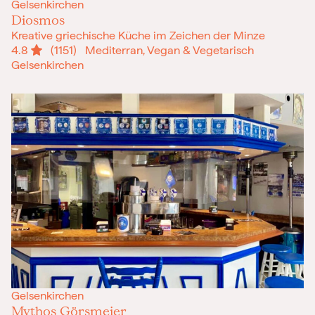
Gelsenkirchen
Diosmos
Kreative griechische Küche im Zeichen der Minze
4.8
(1151)
Mediterran, Vegan & Vegetarisch
Gelsenkirchen
Gelsenkirchen
Mythos Görsmeier