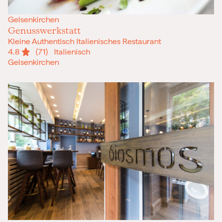
Gelsenkirchen
Genusswerkstatt
Kleine Authentisch Italienisches Restaurant
4.8
(71)
Italienisch
Gelsenkirchen