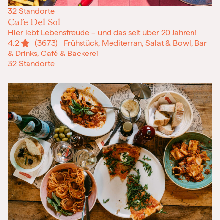
32 Standorte
Cafe Del Sol
Hier lebt Lebensfreude – und das seit über 20 Jahren!
4.2
(3673)
Frühstück, Mediterran, Salat & Bowl, Bar
& Drinks, Café & Bäckerei
32 Standorte