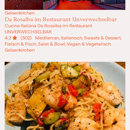
Gelsenkirchen
Da Rosalba im Restaurant Unverwechselbar
Cucina Italiana Da Rosalba im Restaurant
UNVERWECHSELBAR
4.2
(302)
Mediterran, Italienisch, Sweets & Dessert,
Fleisch & Fisch, Salat & Bowl, Vegan & Vegetarisch
Gelsenkirchen