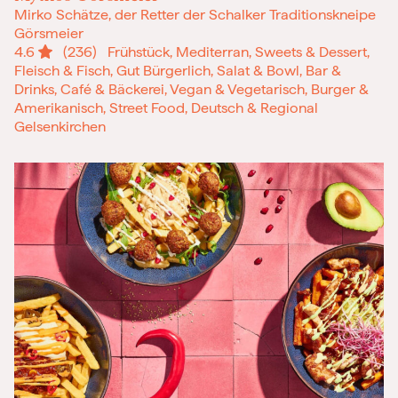
Mirko Schätze, der Retter der Schalker Traditionskneipe
Görsmeier
4.6
(236)
Frühstück, Mediterran, Sweets & Dessert,
Fleisch & Fisch, Gut Bürgerlich, Salat & Bowl, Bar &
Drinks, Café & Bäckerei, Vegan & Vegetarisch, Burger &
Amerikanisch, Street Food, Deutsch & Regional
Gelsenkirchen