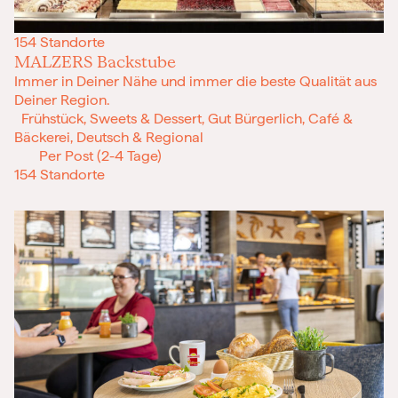
154 Standorte
MALZERS Backstube
​Immer in Deiner Nähe und immer die beste Qualität aus
Deiner Region.
Frühstück, Sweets & Dessert, Gut Bürgerlich, Café &
Bäckerei, Deutsch & Regional
Per Post (2-4 Tage)
154 Standorte