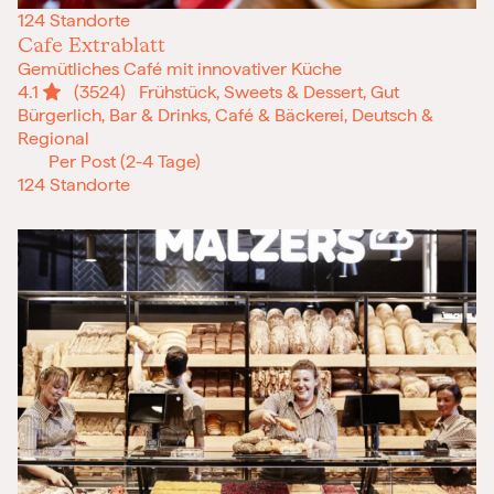
124 Standorte
Cafe Extrablatt
Gemütliches Café mit innovativer Küche
4.1
(3524)
Frühstück, Sweets & Dessert, Gut
Bürgerlich, Bar & Drinks, Café & Bäckerei, Deutsch &
Regional
Per Post (2-4 Tage)
124 Standorte