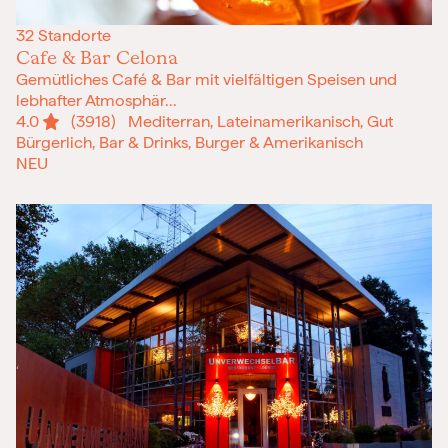
Frohe Weihnachten
32 Standorte
Regionale Gutscheine
Cafe & Bar Celona
Gemütliches Café & Bar mit vielfältigen Speisen und
Berlin
lebhafter Atmosphär...
Hamburg
4.0
(3918)
Mediterran, Lateinamerikanisch, Gut
München
Bürgerlich, Bar & Drinks, Burger & Amerikanisch
Frankfurt
NEU
Köln
Düsseldorf
Stuttgart
Essen
-------
Für alle Geschenk-Gutscheine gilt:
Geschmackvoll und maximal flexibel!
Einlösbar für alle 10.000 Partner und 3 Jahre gültig
Das ideale Geschenk für alle Anlässe