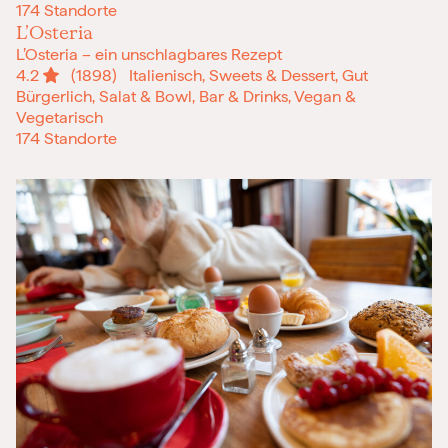
174 Standorte
L’Osteria
L’Osteria – ein unschlagbares Rezept
4.2
(1898)
Italienisch, Sweets & Dessert, Gut
Bürgerlich, Salat & Bowl, Bar & Drinks, Vegan &
Vegetarisch
174 Standorte