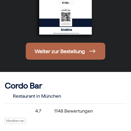
Hochzeit
Frohe Weihnachten
Regionale Gutscheine
Berlin
Hamburg
München
Frankfurt
Köln
Düsseldorf
Weiter zur Bestellung
Stuttgart
Essen
-------
Für alle Geschenk-Gutscheine gilt:
Geschmackvoll und maximal flexibel!
Einlösbar für alle 10.000 Partner und 3 Jahre gültig
Cordo Bar
Das ideale Geschenk für alle Anlässe
Restaurant in München
4.7
1148 Bewertungen
Mediterran